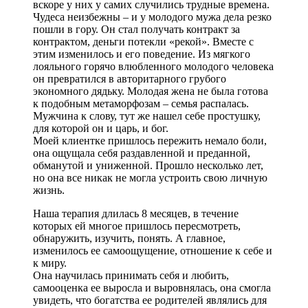
вскоре у них у самих случились трудные времена.
Чудеса неизбежны – и у молодого мужа дела резко
пошли в гору. Он стал получать контракт за
контрактом, деньги потекли «рекой». Вместе с
этим изменилось и его поведение. Из мягкого
лояльного горячо влюбленного молодого человека
он превратился в авторитарного грубого
экономного дядьку. Молодая жена не была готова
к подобным метаморфозам – семья распалась.
Мужчина к слову, тут же нашел себе простушку,
для которой он и царь, и бог.
Моей клиентке пришлось пережить немало боли,
она ощущала себя раздавленной и преданной,
обманутой и униженной. Прошло несколько лет,
но она все никак не могла устроить свою личную
жизнь.
Наша терапия длилась 8 месяцев, в течение
которых ей многое пришлось пересмотреть,
обнаружить, изучить, понять. А главное,
изменилось ее самоощущение, отношение к себе и
к миру.
Она научилась принимать себя и любить,
самооценка ее выросла и выровнялась, она смогла
увидеть, что богатства ее родителей являлись для