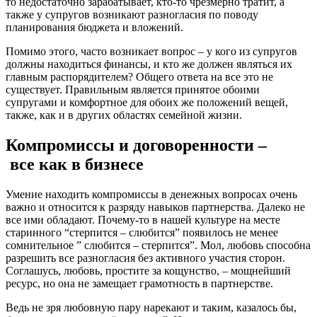
то недостаточно зарабатывает, кто-то чрезмерно тратит, а
также у супругов возникают разногласия по поводу
планирования бюджета и вложений.
Помимо этого, часто возникает вопрос – у кого из супругов
должны находиться финансы, и кто же должен являться их
главным распорядителем? Общего ответа на все это не
существует. Правильным является принятое обоими
супругами и комфортное для обоих же положений вещей,
также, как и в других областях семейной жизни.
Компромиссы и договоренности –
все как в бизнесе
Умение находить компромиссы в денежных вопросах очень
важно и относится к разряду навыков партнерства. Далеко не
все ими обладают. Почему-то в нашей культуре на месте
старинного “стерпится – слюбится” появилось не менее
сомнительное ” слюбится – стерпится”. Мол, любовь способна
разрешить все разногласия без активного участия сторон.
Соглашусь, любовь, простите за кощунство, – мощнейший
ресурс, но она не замещает грамотность в партнерстве.
Ведь не зря любовную пару нарекают и таким, казалось бы,