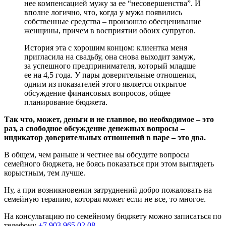
нее компенсацией мужу за ее “несовершенства”. И
вполне логично, что, когда у мужа появились
собственные средства – произошло обесценивание
женщины, причем в восприятии обоих супругов.
История эта с хорошим концом: клиентка меня
пригласила на свадьбу, она снова выходит замуж,
за успешного предпринимателя, который младше
ее на 4,5 года. У пары доверительные отношения,
одним из показателей этого является открытое
обсуждение финансовых вопросов, общее
планирование бюджета.
Так что, может, деньги и не главное, но необходимое – это
раз, а свободное обсуждение денежных вопросы –
индикатор доверительных отношений в паре – это два.
В общем, чем раньше и честнее вы обсудите вопросы
семейного бюджета, не боясь показаться при этом выглядеть
корыстным, тем лучше.
Ну, а при возникновении затруднений добро пожаловать на
семейную терапию, которая может если не все, то многое.
На консультацию по семейному бюджету можно записаться по
телефону
+7 903 965 02 08