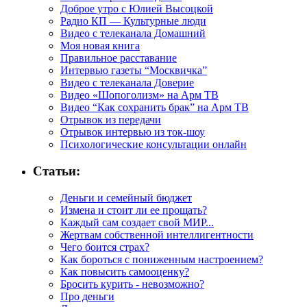
Доброе утро с Юлией Высоцкой
Радио КП — Культурные люди
Видео с телеканала Домашний
Моя новая книга
Правильное расставание
Интервью газеты “Москвичка”
Видео с телеканала Доверие
Видео «Шопоголизм» на Арм ТВ
Видео “Как сохранить брак” на Арм ТВ
Отрывок из передачи
Отрывок интервью из ток-шоу
Психологические консультации онлайн
Статьи:
Деньги и семейный бюджет
Измена и стоит ли ее прощать?
Каждый сам создает свой МИР...
Жертвам собственной интеллигентности
Чего боится страх?
Как бороться с пониженным настроением?
Как повысить самооценку?
Бросить курить - невозможно?
Про деньги