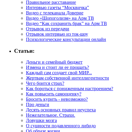
Правильное расставание
Интервью газеты “Москвичка”
Видео с телеканала Доверие
Видео «Шопоголизм» на Арм ТВ
Видео “Как сохранить брак” на Арм ТВ
Отрывок из передачи
Отрывок интервью из ток-шоу
Психологические консультации онлайн
Статьи:
Деньги и семейный бюджет
Измена и стоит ли ее прощать?
Каждый сам создает свой МИР...
Жертвам собственной интеллигентности
Чего боится страх?
Как бороться с пониженным настроением?
Как повысить самооценку?
Бросить курить - невозможно?
Про деньги
Десять основных правил неуспеха
Нежелательное. Страхи.
Ловушки мозга
О сущности подавленного либидо
Об образе жизни