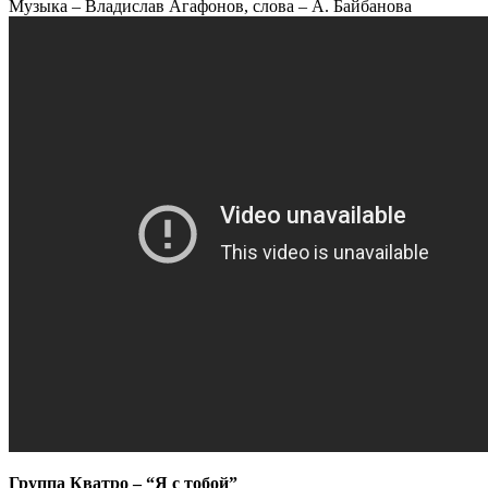
Музыка – Владислав Агафонов, слова – А. Байбанова
Группа Кватро – “Я с тобой”