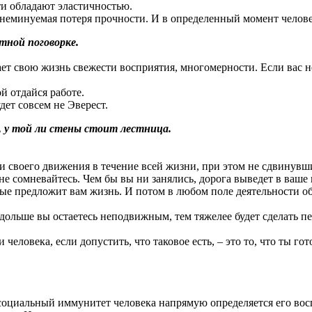
ти обладают эластичностью.
о неминуемая потеря прочности. И в определенный момент челове
стной поговорке.
ает свою жизнь свежести восприятия, многомерности. Если вас н
й отдайся работе.
дет совсем не Эверест.
ь, у той ли стены стоит лестница.
своего движения в течение всей жизни, при этом не сдвинувшис
 не сомневайтесь. Чем бы вы ни занялись, дорога выведет в ваше
ые предложит вам жизнь. И потом в любом поле деятельности об
дольше вы остаетесь неподвижным, тем тяжелее будет сделать п
еловека, если допустить, что таковое есть, – это то, что ты гот
 социальный иммунитет человека напрямую определяется его во