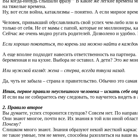
Вы когда-нибудь слышали фразу ” В какие же легкие времена 
на тяжелые времена.
Ну, вот если война, катаклизмы – понятно. А если мирное врем
Человек, привыкший обуславливать свой успех чем-либо или к
только от себя. Не от мамы с папой, которые не миллионеры, к
Сейчас же очень модно ругать родителей. Дозволено и удобно.
Если хорошо покопаться, то корень зла можно найти в каждо
А еще вполне подходит навесить ответственность на партнера.
беременная и на кухне. Выбора не оставил. А дети? Это же мо
Или мужской взгляд: жена – стерва, всегда тянула назад.
Да, чуть не забыла – страна и правительство. Обычно это сама
Итак, первое правило неуспешного человека – искать себе оп
И если вы не собираетесь ему следовать, то научитесь видеть
2. Правило второе
Вы думаете, успех сторонится глупцов? Совсем нет. По напра
Они знают многое, почти все. Их знания в той или иной област
Почему?
Слишком много знают. Знания образуют некий жесткий каркас 
не такие умные, тем не менее, способны разозлиться на ваше 