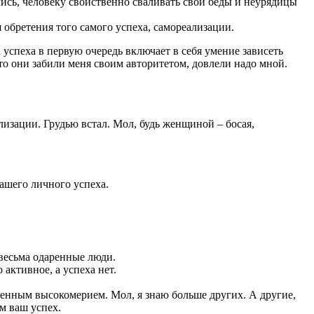
ись, человеку свойственно сваливать свои беды и неурядицы
 обретения того самого успеха, самореализации.
успеха в первую очередь включает в себя умение зависеть
то они забили меня своим авторитетом, довлели надо мной.
лизации. Грудью встал. Мол, будь женщиной – босая,
вашего личного успеха.
 весьма одаренные люди.
активное, а успеха нет.
ленным высокомерием. Мол, я знаю больше других. А другие,
м ваш успех.