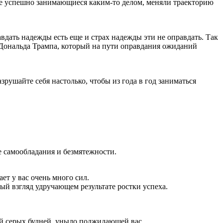
лне успешно занимающиеся каким-то делом, меняли траекторию
авдать надежды есть еще и страх надежды эти не оправдать. Так
 Дональда Трампа, который на пути оправдания ожиданий
азрушайте себя настолько, чтобы из года в год заниматься
ие самообладания и безмятежности.
ет у вас очень много сил.
ый взгляд удручающем результате ростки успеха.
дой серых будней, уныло поджидающей вас.