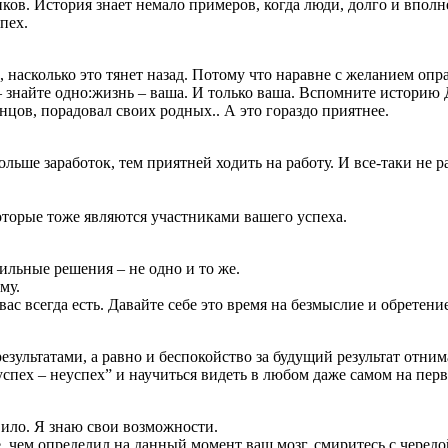
иков. История знает немало примеров, когда люди, долго и впо
пех.
 насколько это тянет назад. Потому что наравне с желанием опр
 знайте одно:жизнь – ваша. И только ваша. Вспомните историю
нцов, порадовал своих родных.. А это гораздо приятнее.
льше заработок, тем приятней ходить на работу. И все-таки не р
оторые тоже являются участниками вашего успеха.
льные решения – не одно и то же.
му.
вас всегда есть. Давайте себе это время на безмыслие и обретен
зультатами, а равно и беспокойство за будущий результат отнима
пех – неуспех” и научиться видеть в любом даже самом на перв
вило. Я знаю свои возможности.
ше, чем определил на данный момент ваш мозг, смиритесь с чере