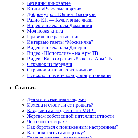
Без вины виноватые
Книга «Взрослые и дети»
Доброе утро с Юлией Высоцкой
Радио КП — Культурные люди
Видео с телеканала Домашний
Моя новая книга
Правильное расставание
Интервью газеты “Москвичка”
Видео с телеканала Доверие
Видео «Шопоголизм» на Арм ТВ
Видео “Как сохранить брак” на Арм ТВ
Отрывок из передачи
Отрывок интервью из ток-шоу
Психологические консультации онлайн
Статьи:
Деньги и семейный бюджет
Измена и стоит ли ее прощать?
Каждый сам создает свой МИР...
Жертвам собственной интеллигентности
Чего боится страх?
Как бороться с пониженным настроением?
Как повысить самооценку?