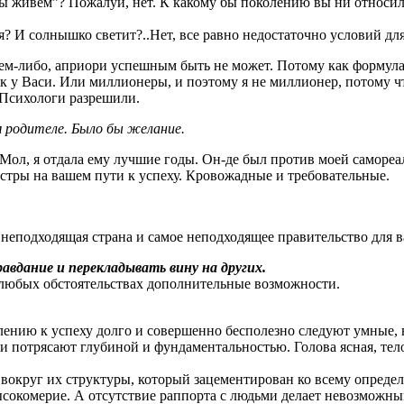
мы живем”? Пожалуй, нет. К какому бы поколению вы ни относил
я? И солнышко светит?..Нет, все равно недостаточно условий для
ем-либо, априори успешным быть не может. Потому как формула 
ак у Васи. Или миллионеры, и поэтому я не миллионер, потому ч
 Психологи разрешили.
м родителе. Было бы желание.
 Мол, я отдала ему лучшие годы. Он-де был против моей самореа
нстры на вашем пути к успеху. Кровожадные и требовательные.
я неподходящая страна и самое неподходящее правительство для 
равдание и перекладывать вину на других.
 в любых обстоятельствах дополнительные возможности.
влению к успеху долго и совершенно бесполезно следуют умные,
и потрясают глубиной и фундаментальностью. Голова ясная, тело 
вокруг их структуры, который зацементирован ко всему опреде
высокомерие. А отсутствие раппорта с людьми делает невозможны