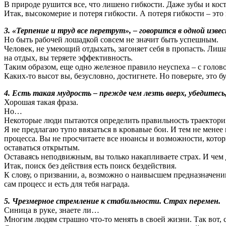
В природе рушится все, что лишено гибкости. Даже зубы и кос
Итак, высокомерие и потеря гибкости. А потеря гибкости – эт
3. «Терпение и труд все перетрут», – говорится в одной изве
Но быть рабочей лошадкой совсем не значит быть успешным.
Человек, не умеющий отдыхать, загоняет себя в пропасть. Лиш
на отдых, вы теряете эффективность.
Таким образом, еще одно железное правило неуспеха – с голово
Каких-то высот вы, безусловно, достигнете. Но поверьте, это бу
4. Есть такая мудрость – прежде чем лезть вверх, убедитес
Хорошая такая фраза.
Но…
Некоторые люди пытаются определить правильность траектории 
Я не предлагаю тупо ввязаться в кровавые бои. И тем не менее
процесса. Вы не просчитаете все нюансы и возможности, котор
оставаться открытым.
Оставаясь неподвижным, вы только накапливаете страх. И чем 
Итак, поиск без действия есть поиск бездействия.
К слову, о призвании, а, возможно о наивысшем предназначении ч
сам процесс и есть для тебя награда.
5. Чрезмерное стремление к стабильности. Страх перемен.
Синица в руке, знаете ли…
Многим людям страшно что-то менять в своей жизни. Так вот,