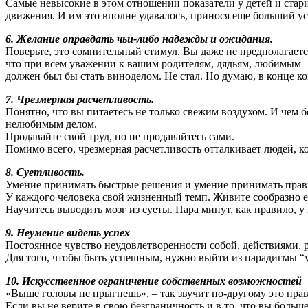
Самые невысокие в этом отношении показатели у детей и стар
движения. И им это вполне удавалось, принося еще больший ус
6. Желание оправдать чьи-либо надежды и ожидания.
Поверьте, это сомнительный стимул. Вы даже не предполагаете,
что при всем уважении к вашим родителям, дядьям, любимым –
должен был бы стать виноделом. Не стал. Но думаю, в конце ко
7. Чрезмерная расчетливость.
Понятно, что вы питаетесь не только свежим воздухом. И чем бо
нелюбимым делом.
Продавайте свой труд, но не продавайтесь сами.
Помимо всего, чрезмерная расчетливость отталкивает людей, к
8. Суетливость.
Умение принимать быстрые решения и умение принимать прави
У каждого человека свой жизненный темп. Живите сообразно е
Научитесь выводить мозг из суеты. Пара минут, как правило, у 
9. Неумение видеть успех
Постоянное чувство неудовлетворенности собой, действиями, ре
Для того, чтобы быть успешным, нужно выйти из парадигмы “ус
10. Искусственное ограничение собственных возможностей
«Выше головы не прыгнешь», – так звучит по-другому это пра
Если вы не верите в свою безграничность и в то, что вы боль